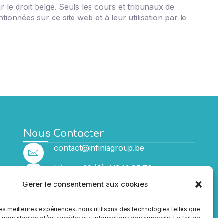
r le droit belge. Seuls les cours et tribunaux de
ionnées sur ce site web et à leur utilisation par le
Nous Contacter
contact@infiniagroup.be
Liège: +32 (0) 4/342.95.70
Hannut: +32 (0) 19/51.22.10
Gérer le consentement aux cookies
Bruxelles: +32 (0) 42/90.12.29
NUMÉRO FSMA
 les meilleures expériences, nous utilisons des technologies telles que
0778.797.261
 pour stocker et/ou accéder aux informations des appareils. Le fait de