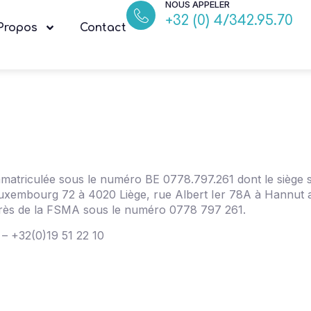
NOUS APPELER
+32 (0) 4/342.95.70
Propos
Contact
e immatriculée sous le numéro BE 0778.797.261 dont le sièg
u Luxembourg 72 à 4020 Liège, rue Albert Ier 78A à Hannut 
près de la FSMA sous le numéro 0778 797 261.
– +32(0)19 51 22 10